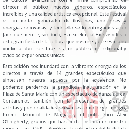
de Cultura, avanzamos con el firme compromiso de
ofrecer al público nuevos géneros, espectáculos
increíbles y una calidad artística excepcional. Este Festival
es un motor generador de ilusiones, emociones y
energías renovadas, y todo ello se lo entregamos a un
Jaén que merece, sin duda, esa excelencia. Bienvenidos a
esta gran fiesta de la cultura que nos une y que este año
vuelve a abrir sus brazos a un público incondicional y
ávido de experiencias únicas.
Esta edición nos inundará con la vibrante energía de los
directos a través de 14 grandes espectáculos que
sintetizan nuestra apuesta por la excelencia. No
podemos perdernos la grandiosa inauguración en la
Plaza de Santa María con un espectáculo de danza aérea.
Contaremos también con la presencia de grandes
artistas y personalidades relevantes como Jorge Luengo,
Premio Mundial de Magia, y el polifacético Álex
O’Dogherty; grupos que han hecho historia en nuestra
música como OBK y Revólver; la delicadeza del Ballet de