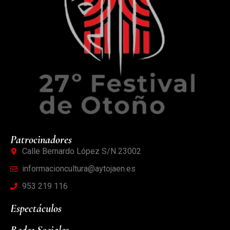
Patrocinadores
Calle Bernardo López S/N 23002
informacioncultura@aytojaen.es
953 219 116
Espectáculos