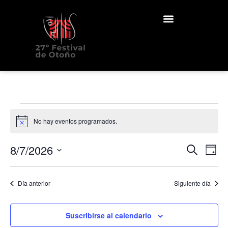
No hay eventos programados.
Aviso
Nave
Na
8/7/2026
Buscar
Día
Selecciona
de
de
la
fecha.
vi
Día anterior
Siguiente día
búsq
de
y
Ev
Suscribirse al calendario