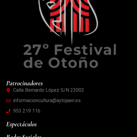
Patrocinadores
Calle Bernardo López S/N 23002
informacioncultura@aytojaen.es
953 219 116
Espectáculos